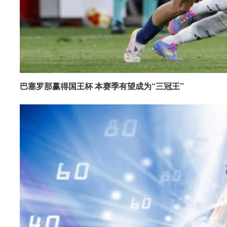
巴塞罗那赢得国王杯 本赛季有望成为“三冠王”