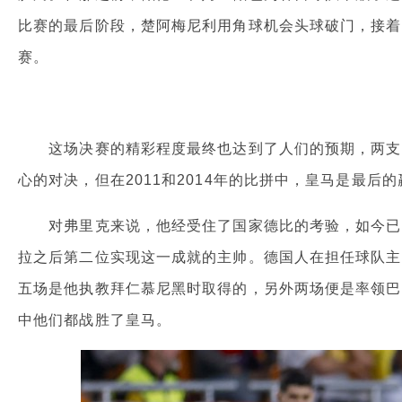
比赛的最后阶段，楚阿梅尼利用角球机会头球破门，接着
赛。
这场决赛的精彩程度最终也达到了人们的预期，两支宿
心的对决，但在2011和2014年的比拼中，皇马是最后
对弗里克来说，他经受住了国家德比的考验，如今已经
拉之后第二位实现这一成就的主帅。德国人在担任球队主
五场是他执教拜仁慕尼黑时取得的，另外两场便是率领巴
中他们都战胜了皇马。