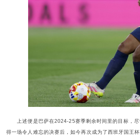
上述便是巴萨在2024-25赛季剩余时间里的目标，
得一场令人难忘的决赛后，如今再次成为了西班牙国王杯