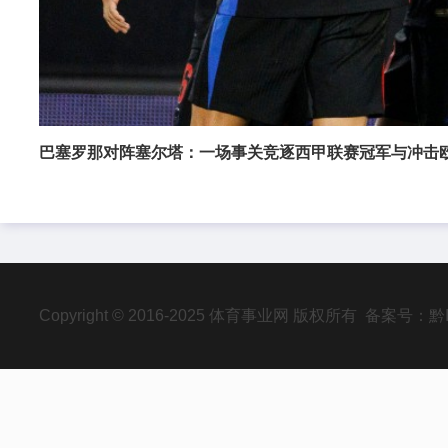
巴塞罗那对阵塞尔塔：一场事关竞逐西甲联赛冠军与冲击
Copyright © 2016-2025 体育事业网 版权所有 备案号：黔I