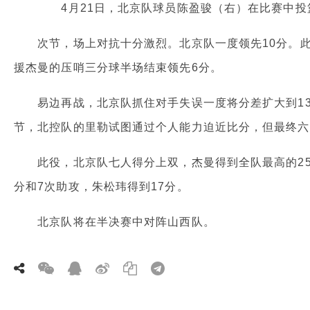
4月21日，北京队球员陈盈骏（右）在比赛中投
次节，场上对抗十分激烈。北京队一度领先10分。此
援杰曼的压哨三分球半场结束领先6分。
易边再战，北京队抓住对手失误一度将分差扩大到13
节，北控队的里勒试图通过个人能力迫近比分，但最终六
此役，北京队七人得分上双，杰曼得到全队最高的25分
分和7次助攻，朱松玮得到17分。
北京队将在半决赛中对阵山西队。