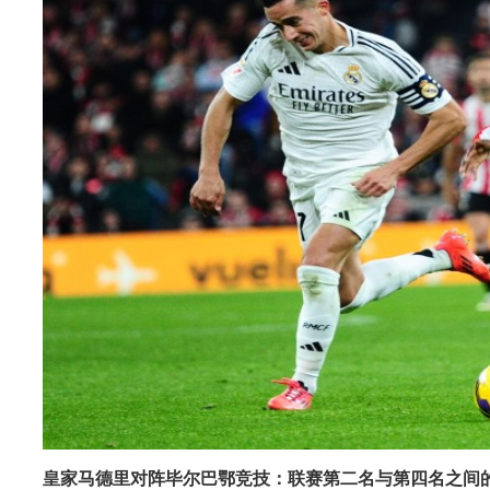
皇家马德里对阵毕尔巴鄂竞技：联赛第二名与第四名之间